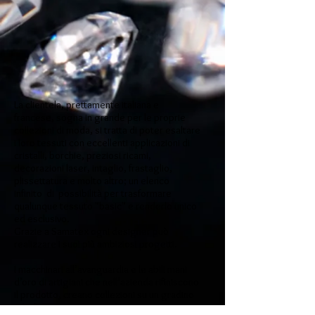
La clientela, prettamente italiana e
francese, sogna in grande per le proprie
collezioni di moda, si tratta di poter esaltare
i loro tessuti con eccellenti applicazioni di
cristalli, borchie, preziosi ricami,
decorazioni laser, intaglio, frastaglio,
plissettatura e molto altro; un elenco
infinito di possibilità per trasformare
qualunque tessuto "basic" e renderlo unico
ed esclusivo.
Grazie a Samatex ogni designer può
realizzare i suoi più ambiziosi progetti.
I macchinari all’avanguardia e le abili mani
d’oro di artigiani che nell’azienda rifiniscono
il prodotto, creano collezioni su un gradino
più alto rispetto ai suoi diretti competitor;