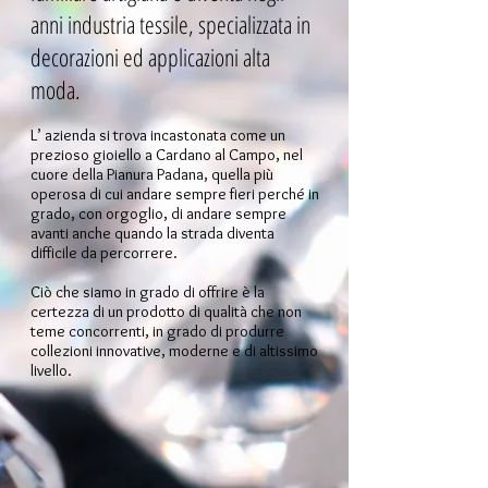
anni industria tessile, specializzata in
decorazioni ed applicazioni alta
moda.
L’ azienda si trova incastonata come un
prezioso gioiello a Cardano al Campo, nel
cuore della Pianura Padana, quella più
operosa di cui andare sempre fieri perché in
grado, con orgoglio, di andare sempre
avanti anche quando la strada diventa
difficile da percorrere.
​Ciò che siamo in grado di offrire è la
certezza di un prodotto di qualità che non
teme concorrenti, in grado di produrre
collezioni innovative, moderne e di altissimo
livello.