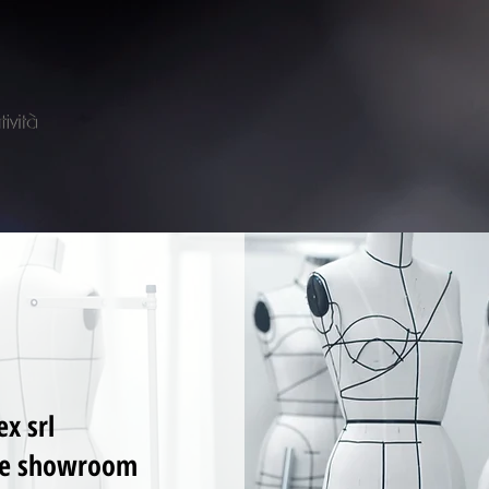
Home
Lavorazioni
About
x srl
a e showroom