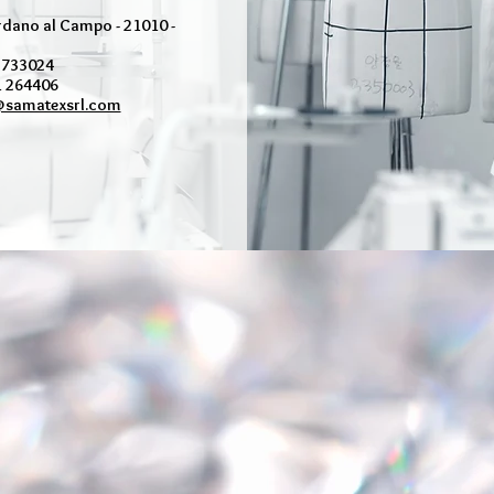
ardano al Campo - 21010 -
1 733024
1 264406
samatexsrl.com