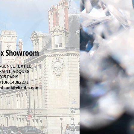
ex Showroom
 AGENCE TEXTILE
 SAINT JACQUES
005 PARIS
33 (0)614082271
rambaud@eltridia.com