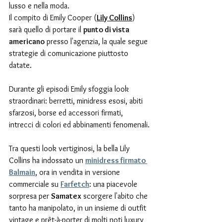
lusso e nella moda. 
Il compito di Emily Cooper (
Lily Collins
) 
sarà quello di portare il 
punto di vista 
americano
 presso l'agenzia, la quale segue 
strategie di comunicazione piuttosto 
datate.
Durante gli episodi Emily sfoggia look 
straordinari: berretti, minidress esosi, abiti 
sfarzosi, borse ed accessori firmati, 
intrecci di colori ed abbinamenti fenomenali.
Tra questi look vertiginosi, la bella Lily 
Collins ha indossato un 
minidress firmato 
Balmain
, ora in vendita in versione 
commerciale su 
Farfetch
: una piacevole 
sorpresa per 
Samatex
 scorgere l'abito che 
tanto ha manipolato, in un insieme di outfit 
vintage e prêt-à-porter di molti noti luxury 