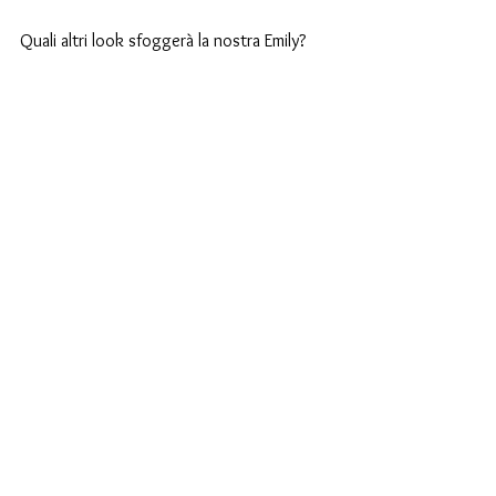
Quali altri look sfoggerà la nostra Emily?
samatex
madeinitaly
balmain
paris
emilyinparis
netflix