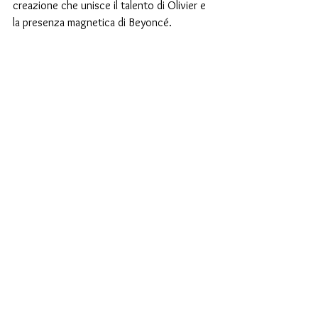
creazione che unisce il talento di Olivier e 
la presenza magnetica di Beyoncé.
samatex
madeinitaly
strass
fashion
balmain
olivierrousteing
borchie
stampa
beyoncé
Mostra tutti
Post recenti